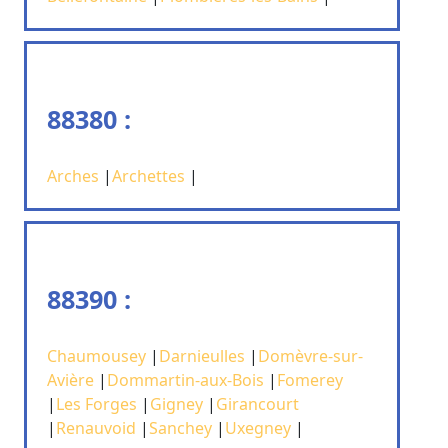
88380 :
Arches
|
Archettes
|
88390 :
Chaumousey
|
Darnieulles
|
Domèvre-sur-
Avière
|
Dommartin-aux-Bois
|
Fomerey
|
Les Forges
|
Gigney
|
Girancourt
|
Renauvoid
|
Sanchey
|
Uxegney
|