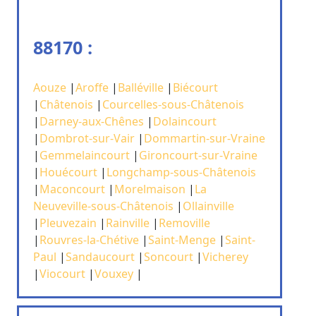
88170 :
Aouze
|
Aroffe
|
Balléville
|
Biécourt
|
Châtenois
|
Courcelles-sous-Châtenois
|
Darney-aux-Chênes
|
Dolaincourt
|
Dombrot-sur-Vair
|
Dommartin-sur-Vraine
|
Gemmelaincourt
|
Gironcourt-sur-Vraine
|
Houécourt
|
Longchamp-sous-Châtenois
|
Maconcourt
|
Morelmaison
|
La
Neuveville-sous-Châtenois
|
Ollainville
|
Pleuvezain
|
Rainville
|
Removille
|
Rouvres-la-Chétive
|
Saint-Menge
|
Saint-
Paul
|
Sandaucourt
|
Soncourt
|
Vicherey
|
Viocourt
|
Vouxey
|