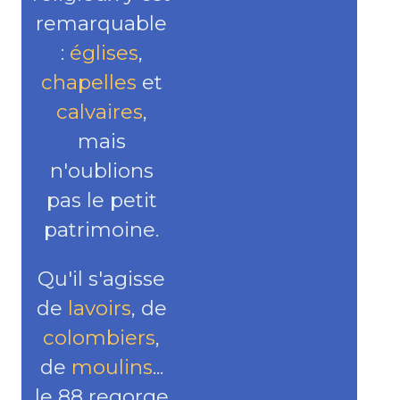
remarquable
:
églises
,
chapelles
et
calvaires
,
mais
n'oublions
pas le petit
patrimoine.
Qu'il s'agisse
de
lavoirs
, de
colombiers
,
de
moulins
...
le 88 regorge