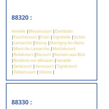
88320 :
Ainvelle
|
Blevaincourt
|
Damblain
|
Fouchécourt
|
Frain
|
Gignéville
|
Isches
|
Lamarche
|
Marey
|
Martigny-les-Bains
|
Mont-lès-Lamarche
|
Morizécourt
|
Robécourt
|
Rocourt
|
Romain-aux-Bois
|
Rozières-sur-Mouzon
|
Senaide
|
Serécourt
|
Serocourt
|
Tignécourt
|
Tollaincourt
|
Villotte
|
88330 :