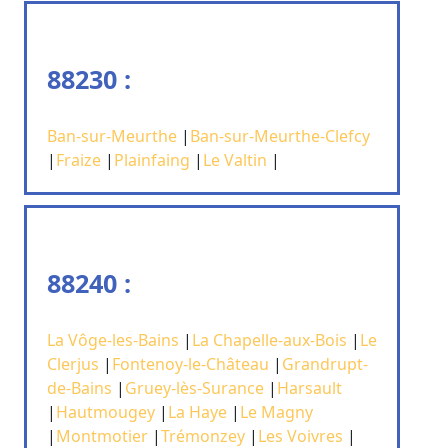
88230 :
Ban-sur-Meurthe
|
Ban-sur-Meurthe-Clefcy
|
Fraize
|
Plainfaing
|
Le Valtin
|
88240 :
La Vôge-les-Bains
|
La Chapelle-aux-Bois
|
Le
Clerjus
|
Fontenoy-le-Château
|
Grandrupt-
de-Bains
|
Gruey-lès-Surance
|
Harsault
|
Hautmougey
|
La Haye
|
Le Magny
|
Montmotier
|
Trémonzey
|
Les Voivres
|