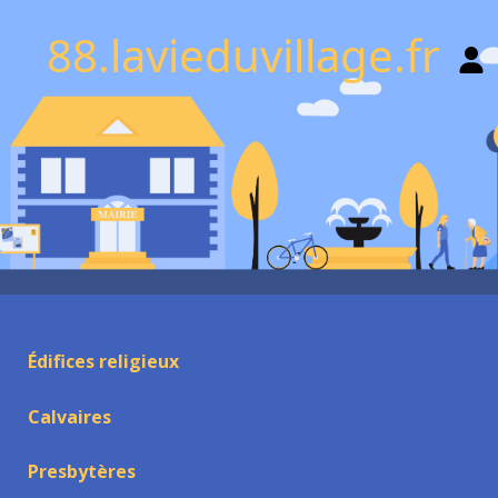
88.lavieduvillage.fr
Édifices religieux
Calvaires
Presbytères