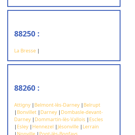
88250 :
La Bresse
|
88260 :
Attigny
|
Belmont-lès-Darney
|
Belrupt
|
Bonvillet
|
Darney
|
Dombasle-devant-
Darney
|
Dommartin-lès-Vallois
|
Escles
|
Esley
|
Hennezel
|
Jésonville
|
Lerrain
|
Nonville
|
Pont-lès-Bonfays