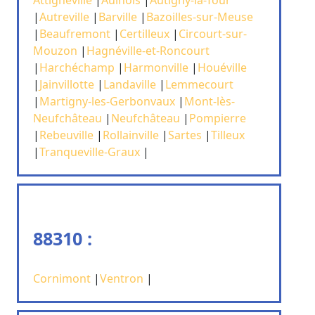
|
Autreville
|
Barville
|
Bazoilles-sur-Meuse
|
Beaufremont
|
Certilleux
|
Circourt-sur-
Mouzon
|
Hagnéville-et-Roncourt
|
Harchéchamp
|
Harmonville
|
Houéville
|
Jainvillotte
|
Landaville
|
Lemmecourt
|
Martigny-les-Gerbonvaux
|
Mont-lès-
Neufchâteau
|
Neufchâteau
|
Pompierre
|
Rebeuville
|
Rollainville
|
Sartes
|
Tilleux
|
Tranqueville-Graux
|
88310 :
Cornimont
|
Ventron
|