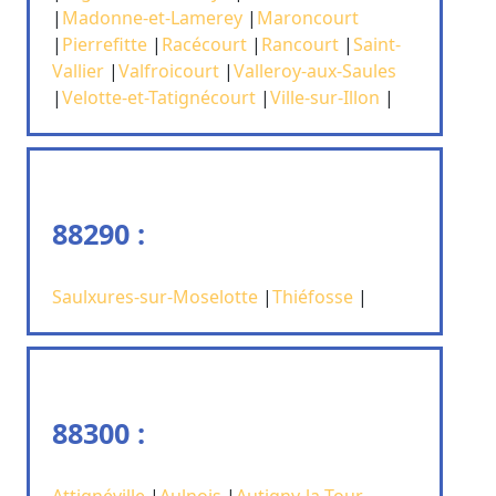
|
Madonne-et-Lamerey
|
Maroncourt
|
Pierrefitte
|
Racécourt
|
Rancourt
|
Saint-
Vallier
|
Valfroicourt
|
Valleroy-aux-Saules
|
Velotte-et-Tatignécourt
|
Ville-sur-Illon
|
88290 :
Saulxures-sur-Moselotte
|
Thiéfosse
|
88300 :
Attignéville
|
Aulnois
|
Autigny-la-Tour