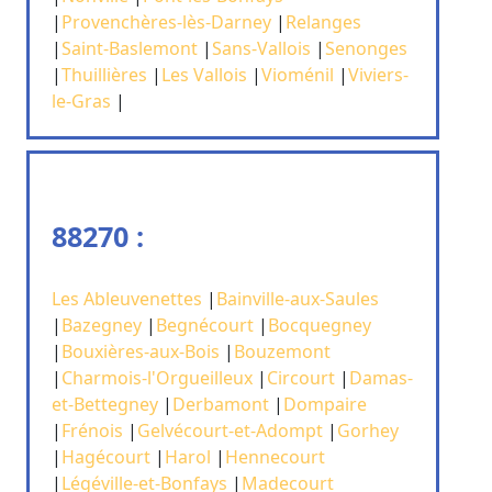
|
Provenchères-lès-Darney
|
Relanges
|
Saint-Baslemont
|
Sans-Vallois
|
Senonges
|
Thuillières
|
Les Vallois
|
Vioménil
|
Viviers-
le-Gras
|
88270 :
Les Ableuvenettes
|
Bainville-aux-Saules
|
Bazegney
|
Begnécourt
|
Bocquegney
|
Bouxières-aux-Bois
|
Bouzemont
|
Charmois-l'Orgueilleux
|
Circourt
|
Damas-
et-Bettegney
|
Derbamont
|
Dompaire
|
Frénois
|
Gelvécourt-et-Adompt
|
Gorhey
|
Hagécourt
|
Harol
|
Hennecourt
|
Légéville-et-Bonfays
|
Madecourt