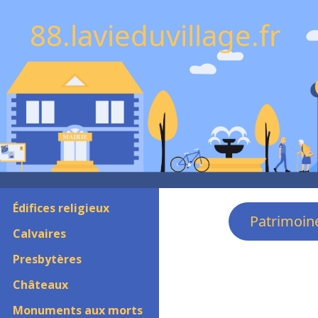
88.lavieduvillage.fr
Édifices religieux
Patrimoin
Calvaires
Presbytères
Châteaux
Monuments aux morts