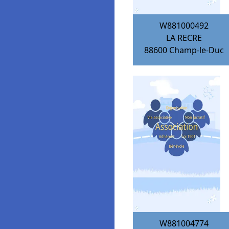
W881000492
LA RECRE
88600
Champ-le-Duc
W881004774