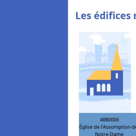
Les édifices 
4880006
Église de l'Assomption-d
Notre-Dame