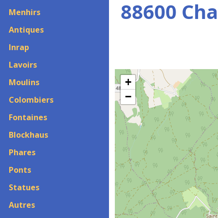
88600 Ch
Menhirs
Antiques
Inrap
Lavoirs
+
Moulins
−
Colombiers
Fontaines
Blockhaus
Phares
Ponts
Statues
Autres