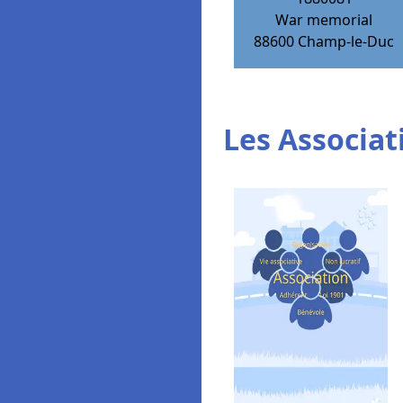
War memorial
88600
Champ-le-Duc
Les Associat