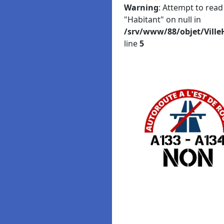
Warning
: Attempt to read
"Habitant" on null in
/srv/www/88/objet/Ville
line
5