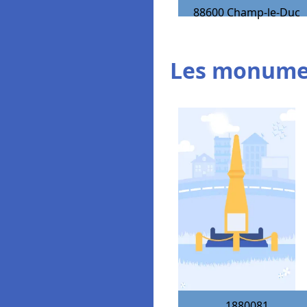
88600
Champ-le-Duc
Les monumen
1880081