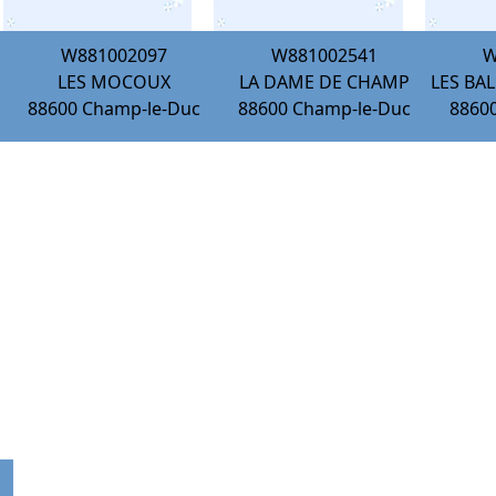
W881002097
W881002541
W
LES MOCOUX
LA DAME DE CHAMP
LES BAL
88600
Champ-le-Duc
88600
Champ-le-Duc
8860