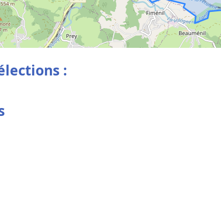
élections :
s