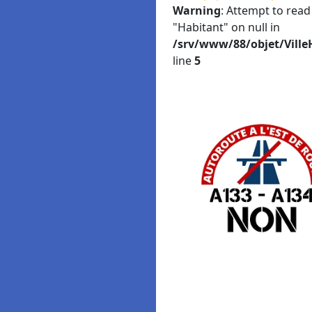
Warning
: Attempt to read
"Habitant" on null in
/srv/www/88/objet/Ville
line
5