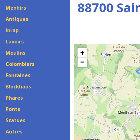
88700 Sai
Menhirs
Antiques
Inrap
Lavoirs
+
Moulins
−
Colombiers
Fontaines
Blockhaus
Phares
Ponts
Statues
Autres