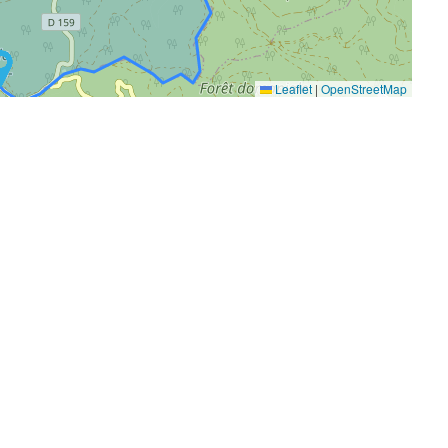
Leaflet
|
OpenStreetMap