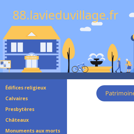
88.lavieduvillage.fr
Édifices religieux
Patrimoin
Calvaires
Presbytères
Châteaux
Monuments aux morts