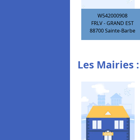
W542000908
FRLV - GRAND EST
88700
Sainte-Barbe
Les Mairies :