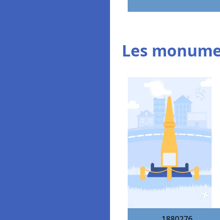
Les monumen
1880276