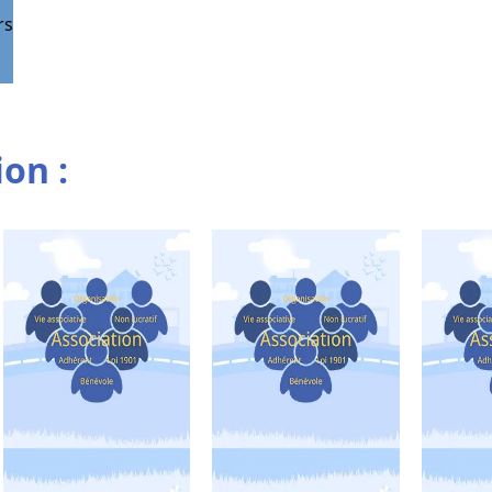
rs
ion :