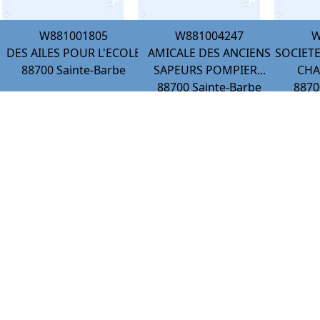
W881001805
W881004247
W
DES AILES POUR L'ECOLE
AMICALE DES ANCIENS
SOCIET
88700
Sainte-Barbe
SAPEURS POMPIER...
CHAS
88700
Sainte-Barbe
8870