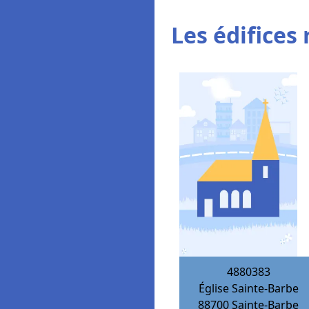
Les édifices 
4880383
Église Sainte-Barbe
88700
Sainte-Barbe