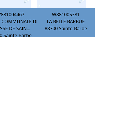
881004467
W881005381
E COMMUNALE DE
LA BELLE BARBUE
SE DE SAIN...
88700
Sainte-Barbe
0
Sainte-Barbe