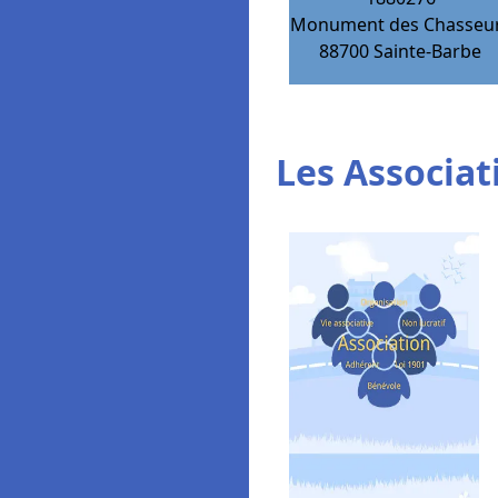
Monument des Chasseu
88700
Sainte-Barbe
Les Associat