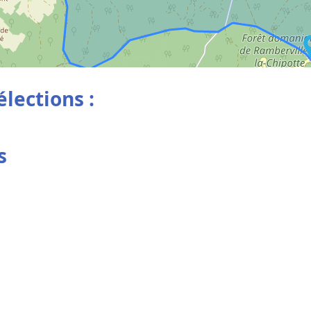
élections :
s