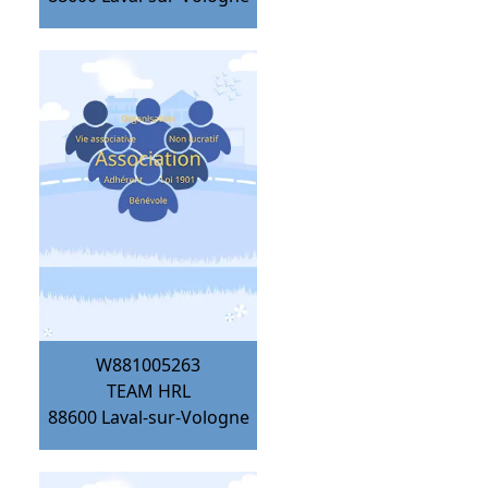
W881005263
TEAM HRL
88600
Laval-sur-Vologne