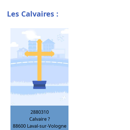
Les Calvaires :
2880310
Calvaire ?
88600
Laval-sur-Vologne