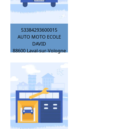
53384293600015
AUTO MOTO ECOLE
DAVID
88600
Laval-sur-Vologne