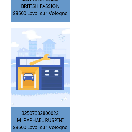
BRITISH PASSION
88600
Laval-sur-Vologne
82507382800022
M. RAPHAEL RUSPINI
88600
Laval-sur-Vologne