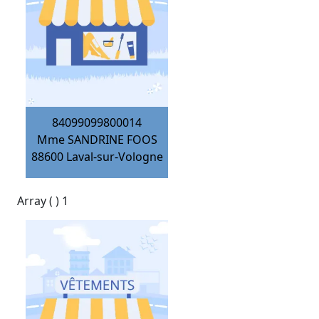
84099099800014
Mme SANDRINE FOOS
88600
Laval-sur-Vologne
Array ( ) 1