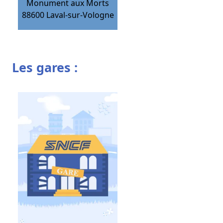
Monument aux Morts
88600
Laval-sur-Vologne
Les gares :