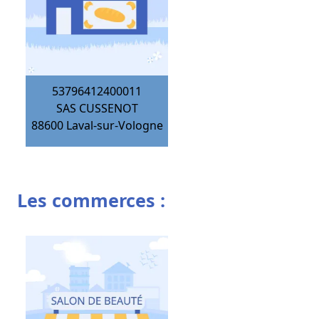
53796412400011
SAS CUSSENOT
88600
Laval-sur-Vologne
Les commerces :