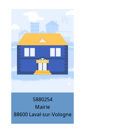
5880254
Mairie
88600
Laval-sur-Vologne