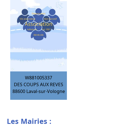
W881005337
DES COUPS AUX REVES
88600
Laval-sur-Vologne
Les Mairies :