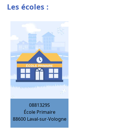
Les écoles :
0881329S
École Primaire
88600
Laval-sur-Vologne