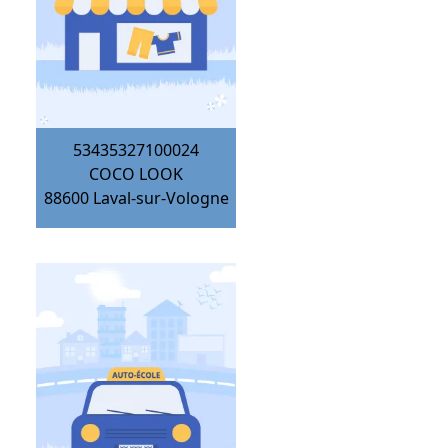
53435327100024
COCO LOOK
88600
Laval-sur-Vologne