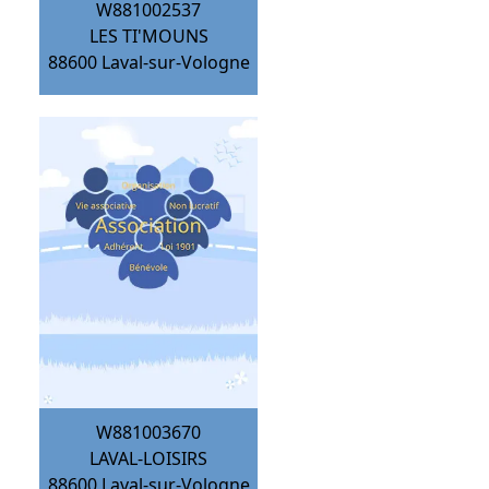
W881002537
LES TI'MOUNS
88600
Laval-sur-Vologne
W881003670
LAVAL-LOISIRS
88600
Laval-sur-Vologne