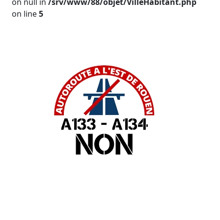
on null in
/srv/www/88/objet/VilleHabitant.php
on line
5