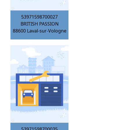
53971598700027
BRITISH PASSION
88600
Laval-sur-Vologne
53971598700035