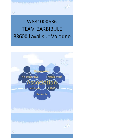
W881000636
TEAM BARBIBULE
88600
Laval-sur-Vologne