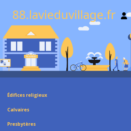
88.lavieduvillage.fr
Édifices religieux
Calvaires
Presbytères