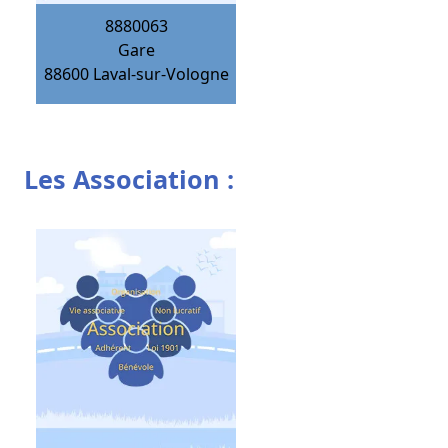
8880063
Gare
88600
Laval-sur-Vologne
Les Association :