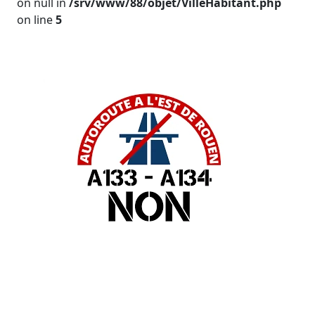
on null in
/srv/www/88/objet/VilleHabitant.php
on line
5