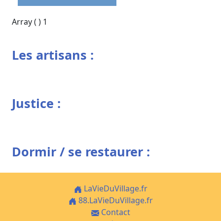
Array ( ) 1
Les artisans :
Justice :
Dormir / se restaurer :
LaVieDuVillage.fr
88.LaVieDuVillage.fr
Contact