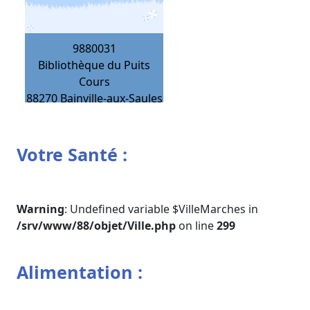
9880031
Bibliothèque du Puits
Cours
88270
Bainville-aux-Saules
Votre Santé :
Warning
: Undefined variable $VilleMarches in
/srv/www/88/objet/Ville.php
on line
299
Alimentation :