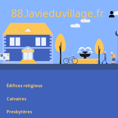
88.lavieduvillage.fr
Édifices religieux
Calvaires
Presbytères