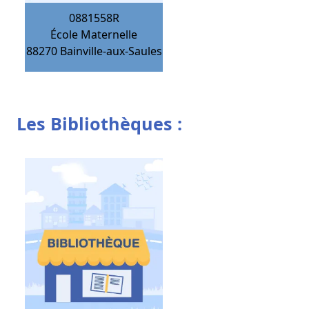
0881558R
École Maternelle
88270
Bainville-aux-Saules
Les Bibliothèques :