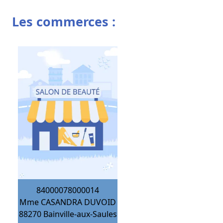
Les commerces :
84000078000014
Mme CASANDRA DUVOID
88270
Bainville-aux-Saules