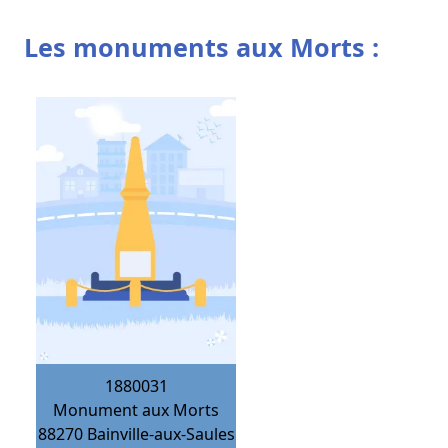
Les monuments aux Morts :
1880031
Monument aux Morts
88270
Bainville-aux-Saules