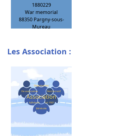
1880229
War memorial
88350
Pargny-sous-
Mureau
Les Association :