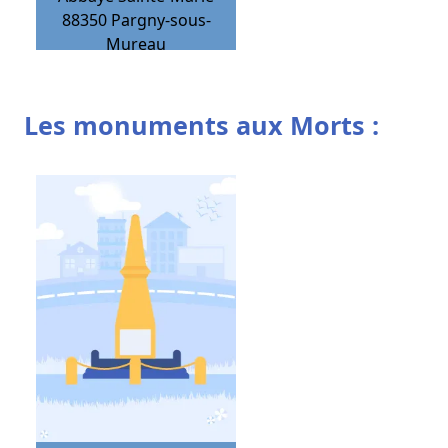
88350
Pargny-sous-
Mureau
Les monuments aux Morts :