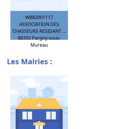
W882001117
ASSOCIATION DES
CHASSEURS RESIDANT ...
88350
Pargny-sous-
Mureau
Les Mairies :