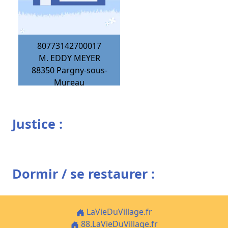
80773142700017
M. EDDY MEYER
88350
Pargny-sous-
Mureau
Justice :
Dormir / se restaurer :
LaVieDuVillage.fr
88.LaVieDuVillage.fr