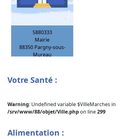
5880333
Mairie
88350
Pargny-sous-
Mureau
Votre Santé :
Warning
: Undefined variable $VilleMarches in
/srv/www/88/objet/Ville.php
on line
299
Alimentation :