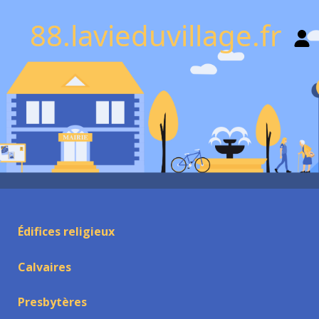
88.lavieduvillage.fr
Édifices religieux
Calvaires
Presbytères