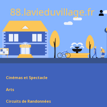
88.lavieduvillage.fr
Cinémas et Spectacle
Arts
Circuits de Randonnées