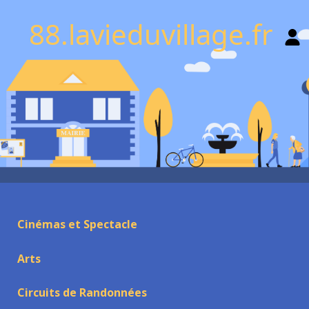
88.lavieduvillage.fr
Cinémas et Spectacle
Arts
Circuits de Randonnées