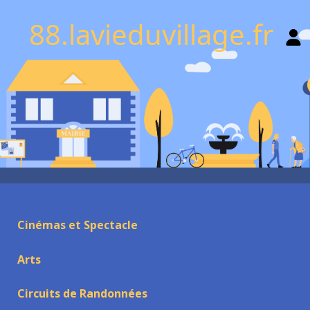
88.lavieduvillage.fr
Cinémas et Spectacle
Arts
Circuits de Randonnées