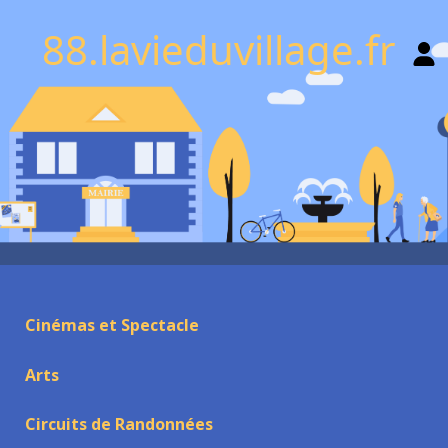
88.lavieduvillage.fr
Cinémas et Spectacle
Arts
Circuits de Randonnées