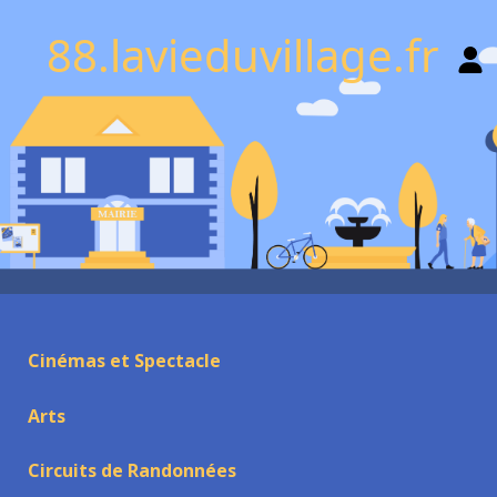
88.lavieduvillage.fr
Cinémas et Spectacle
Arts
Circuits de Randonnées