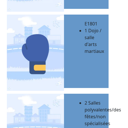
E1801
1 Dojo /
salle
d'arts
martiaux
2 Salles
polyvalentes/des
fêtes/non
spécialisées