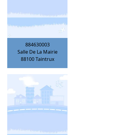
884630003
Salle De La Mairie
88100
Taintrux