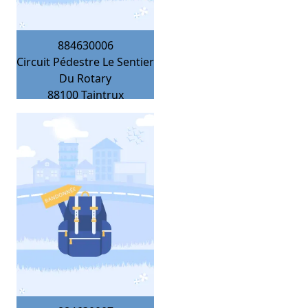
884630006
Circuit Pédestre Le Sentier
Du Rotary
88100
Taintrux