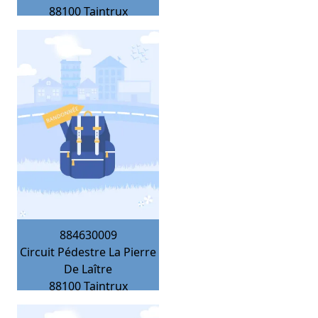
88100
Taintrux
884630009
Circuit Pédestre La Pierre
De Laître
88100
Taintrux