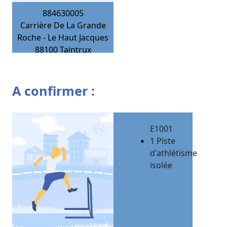
884630005
Carrière De La Grande
Roche - Le Haut Jacques
88100
Taintrux
A confirmer :
E1001
1 Piste
d'athlétisme
isolée