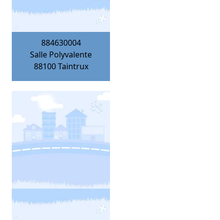
884630004
Salle Polyvalente
88100
Taintrux