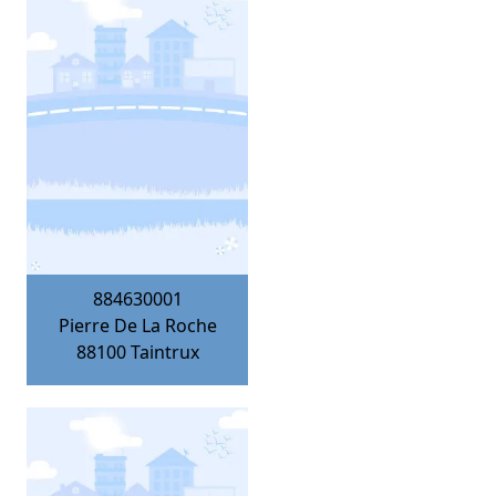
884630001
Pierre De La Roche
88100
Taintrux