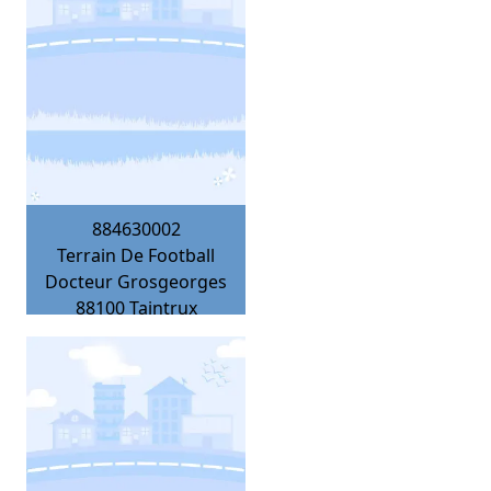
884630002
Terrain De Football
Docteur Grosgeorges
88100
Taintrux