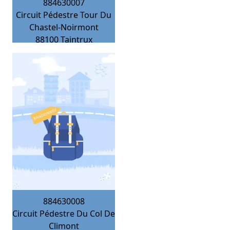
884630007
Circuit Pédestre Tour Du
Chastel-Noirmont
88100
Taintrux
884630008
Circuit Pédestre Du Col De
Climont