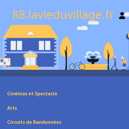
88.lavieduvillage.fr
Cinémas et Spectacle
Arts
Circuits de Randonnées