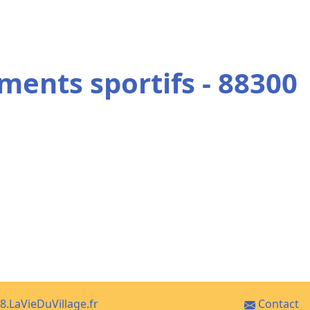
ments sportifs - 88300
8.LaVieDuVillage.fr
Contact