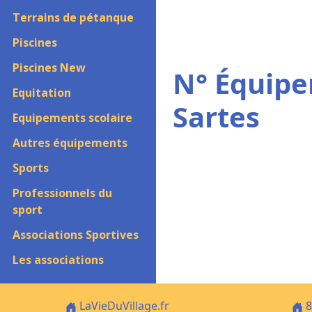
Terrains de pétanque
Piscines
Piscines New
N° Équipe
Equitation
Sartes
Equipements scolaire
Autres équipements
Sports
Professionnels du
sport
Associations Sportives
Les associations
LaVieDuVillage.fr
8