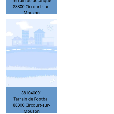
Terrain de pétanque
88300
Circourt-sur-
Mouzon
881040001
Terrain de Football
88300
Circourt-sur-
Mouzon