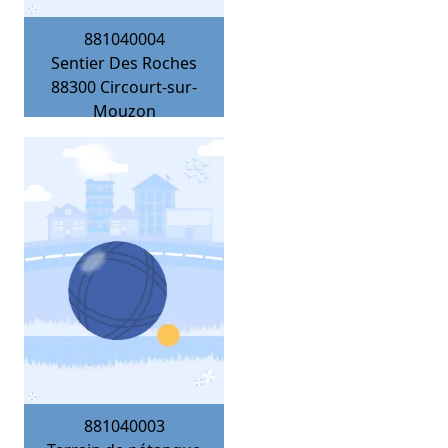
881040004
Sentier Des Roches
88300
Circourt-sur-
Mouzon
881040003