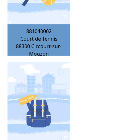
881040002
Court de Tennis
88300
Circourt-sur-
Mouzon