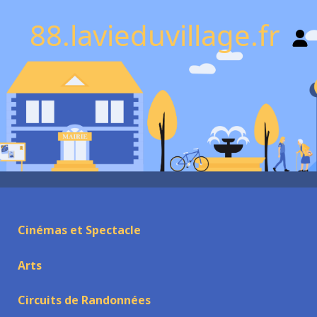
88.lavieduvillage.fr
Cinémas et Spectacle
Arts
Circuits de Randonnées