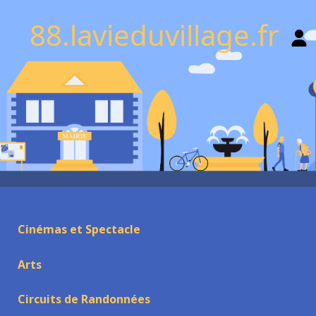
88.lavieduvillage.fr
Cinémas et Spectacle
Arts
Circuits de Randonnées