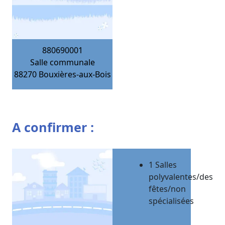
880690001
Salle communale
88270
Bouxières-aux-Bois
A confirmer :
1 Salles
polyvalentes/des
fêtes/non
spécialisées