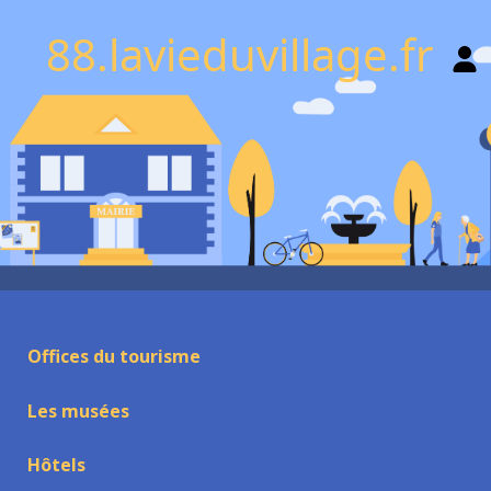
88.lavieduvillage.fr
Offices du tourisme
Les musées
Hôtels