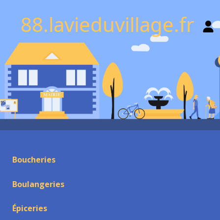
88.lavieduvillage.fr
Boucheries
Boulangeries
Épiceries