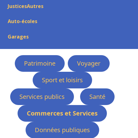
JusticesAutres
Auto-écoles
Garages
Patrimoine
Voyager
Sport et loisirs
Services publics
Santé
Commerces et Services
Données publiques