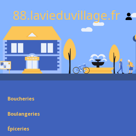
88.lavieduvillage.fr
Boucheries
Boulangeries
Épiceries