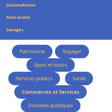
JusticesAutres
Auto-écoles
Garages
Patrimoine
Voyager
Sport et loisirs
Services publics
Santé
Commerces et Services
Données publiques