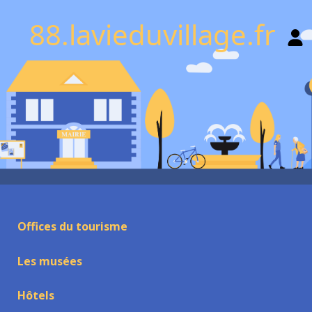
88.lavieduvillage.fr
Offices du tourisme
Les musées
Hôtels