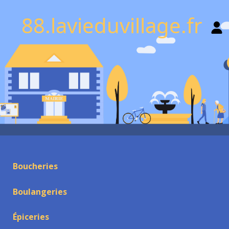
88.lavieduvillage.fr
Boucheries
Boulangeries
Épiceries