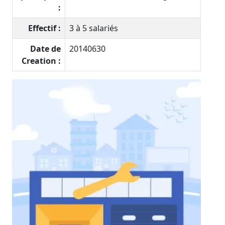
:
Effectif :
3 à 5 salariés
Date de
20140630
Creation :