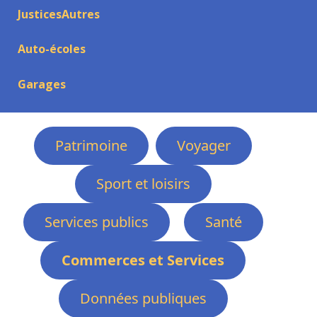
JusticesAutres
Auto-écoles
Garages
Patrimoine
Voyager
Sport et loisirs
Services publics
Santé
Commerces et Services
Données publiques