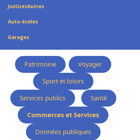
JusticesAutres
Auto-écoles
Garages
Patrimoine
Voyager
Sport et loisirs
Services publics
Santé
Commerces et Services
Données publiques