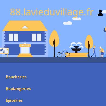
88.lavieduvillage.fr
Boucheries
Boulangeries
Épiceries