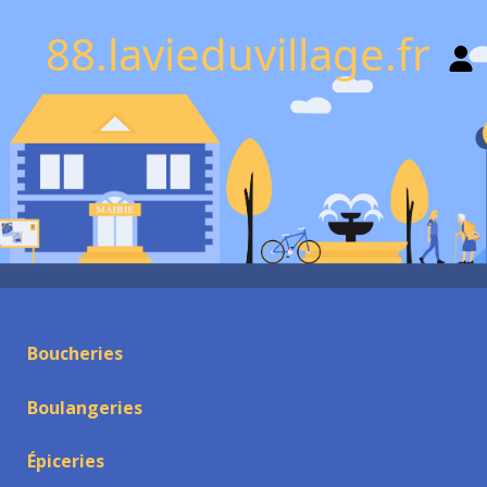
88.lavieduvillage.fr
Boucheries
Boulangeries
Épiceries