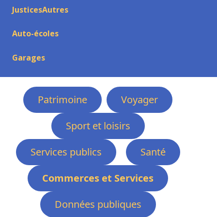
JusticesAutres
Auto-écoles
Garages
Patrimoine
Voyager
Sport et loisirs
Services publics
Santé
Commerces et Services
Données publiques