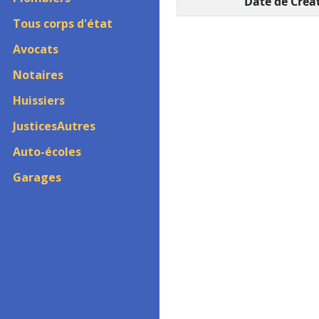
Date de Creat
Tous corps d'état
Avocats
Notaires
Huissiers
JusticesAutres
Auto-écoles
Garages