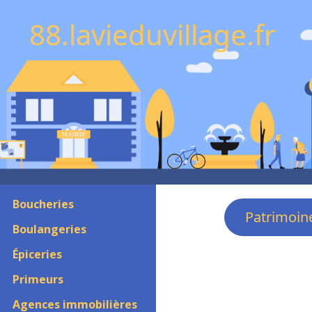
88.lavieduvillage.fr
Boucheries
Patrimoin
Boulangeries
Épiceries
Primeurs
Agences immobilières