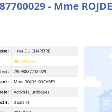
887700029 - Mme ROJD
sse :
1 rue DU CHAPITRE
88000
Épinal
iret :
790988877 00029
ant :
Mme ROJDE KOCABEY
pale :
Activités juridiques
ctif :
0 salarié