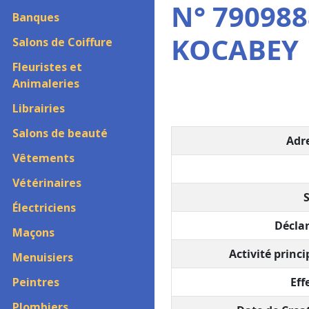
N° 79098
Banques
KOCABEY
Salons de Coiffure
Fleuristes et
Animaleries
Librairies
Salons de beauté
Adre
Vêtements
Vétérinaires
S
Électriciens
Déclar
Maçons
Activité princi
Menuisiers
Peintres
Effe
Plombiers