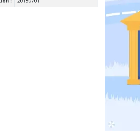
ion :
20150701