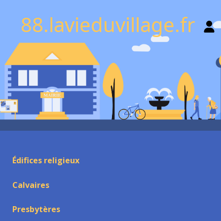
88.lavieduvillage.fr
Édifices religieux
Calvaires
Presbytères