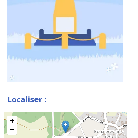
Localiser :
+
−