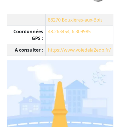
88270
Bouxières-aux-Bois
Coordonnées
48.263454, 6.309985
GPS :
A consulter :
https://www.voiedela2edb.fr/