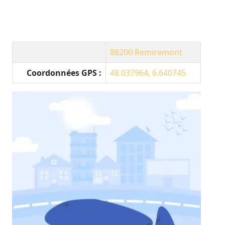
88200
Remiremont
Coordonnées GPS :
48.037964, 6.640745