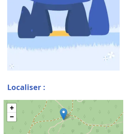
Localiser :
+
−