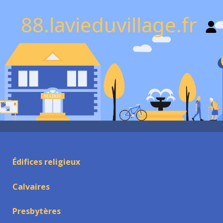
88.lavieduvillage.fr
Édifices religieux
Calvaires
Presbytères