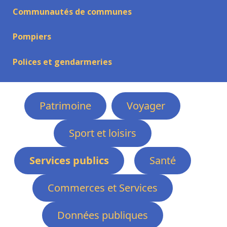
Communautés de communes
Pompiers
Polices et gendarmeries
Patrimoine
Voyager
Sport et loisirs
Services publics
Santé
Commerces et Services
Données publiques