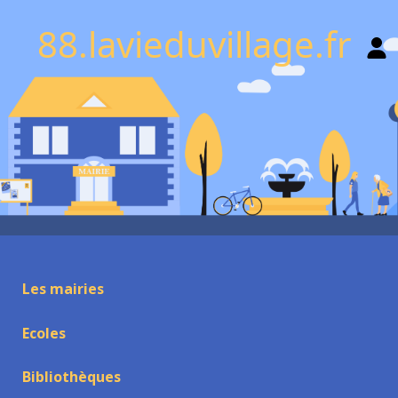
88.lavieduvillage.fr
Les mairies
Ecoles
Bibliothèques