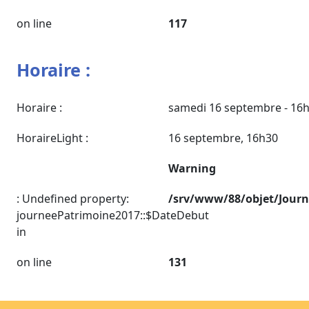
on line
117
Horaire :
Horaire :
samedi 16 septembre - 16
HoraireLight :
16 septembre, 16h30
Warning
: Undefined property:
/srv/www/88/objet/Jour
journeePatrimoine2017::$DateDebut
in
on line
131