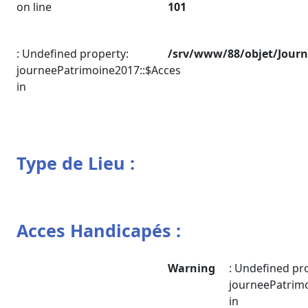
on line
101
: Undefined property:
/srv/www/88/objet/Jour
journeePatrimoine2017::$Acces
in
Type de Lieu :
Acces Handicapés :
Warning
: Undefined pr
journeePatrimo
in