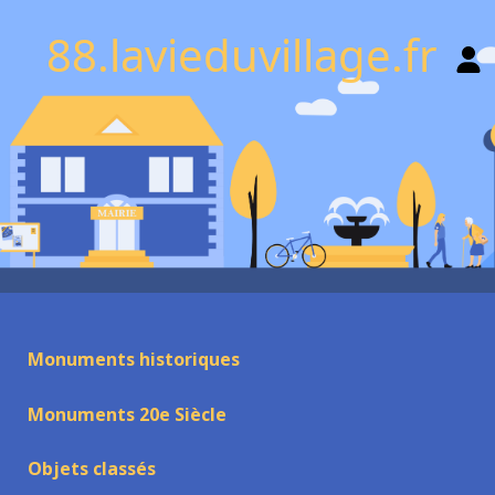
88.lavieduvillage.fr
Monuments historiques
Monuments 20e Siècle
Objets classés