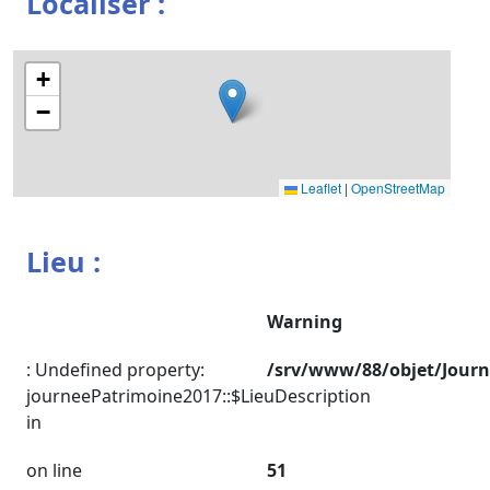
Localiser :
+
−
Leaflet
|
OpenStreetMap
Lieu :
Warning
: Undefined property:
/srv/www/88/objet/Jour
journeePatrimoine2017::$LieuDescription
in
on line
51