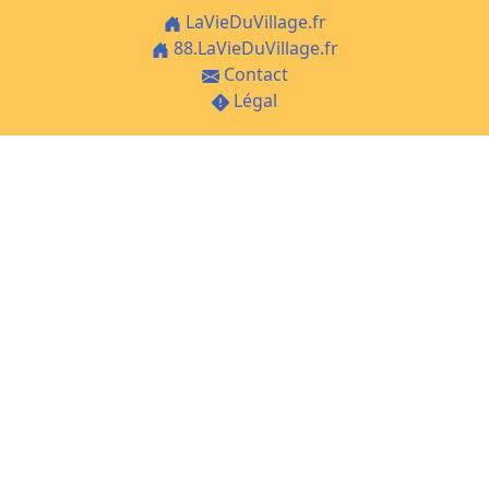
LaVieDuVillage.fr
88.LaVieDuVillage.fr
Contact
Légal