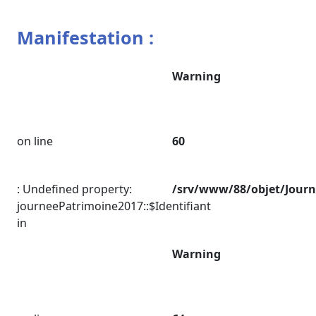
Manifestation :
Warning
on line
60
: Undefined property:
/srv/www/88/objet/Jour
journeePatrimoine2017::$Identifiant
in
Warning