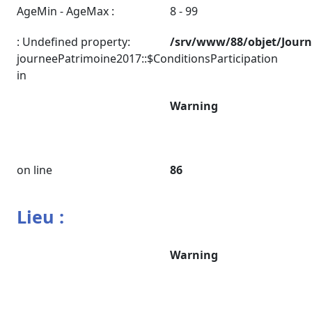
AgeMin - AgeMax :
8 - 99
: Undefined property:
/srv/www/88/objet/Jour
journeePatrimoine2017::$ConditionsParticipation
in
Warning
on line
86
Lieu :
Warning