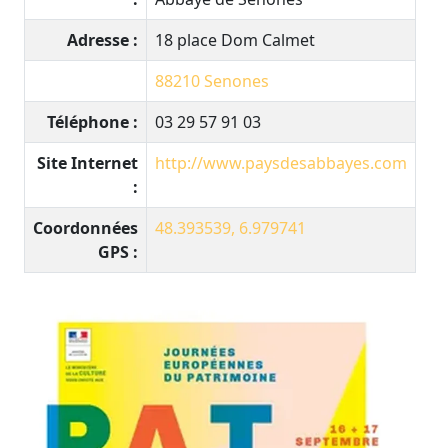
Adresse :
18 place Dom Calmet
88210
Senones
Téléphone :
03 29 57 91 03
Site Internet
http://www.paysdesabbayes.com
:
Coordonnées
48.393539, 6.979741
GPS :