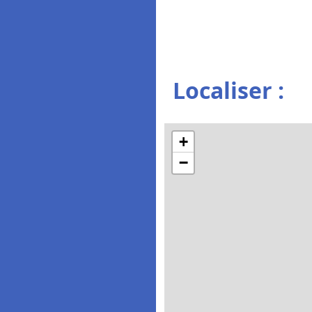
Localiser :
+
−