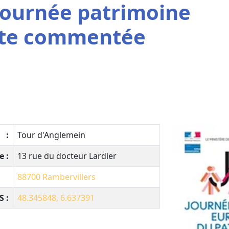
 Journée patrimoine
site commentée
:
Tour d'Anglemein
e :
13 rue du docteur Lardier
88700
Rambervillers
 :
48.345848, 6.637391