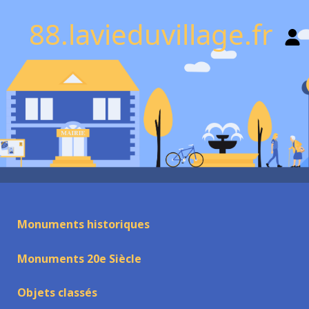
88.lavieduvillage.fr
Monuments historiques
Monuments 20e Siècle
Objets classés