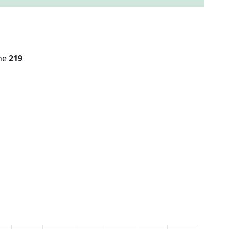
ine
219