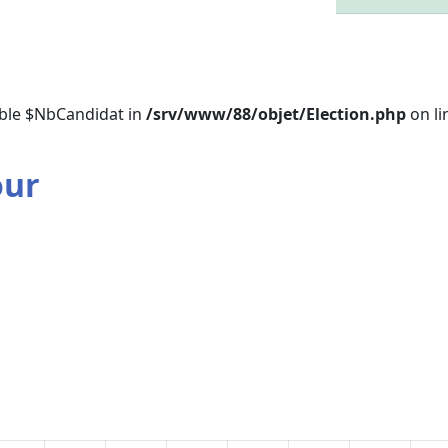
able $NbCandidat in
/srv/www/88/objet/Election.php
on l
our