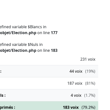
efined variable $Blancs in
objet/Election.php
on line
177
efined variable $Nuls in
objet/Election.php
on line
183
231 voix
:
44
voix
(19%)
187
voix
(81%)
s :
4
voix
(1.7%)
primés :
183
voix
(79.2%)