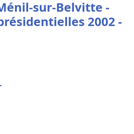
énil-sur-Belvitte -
présidentielles 2002 -
r