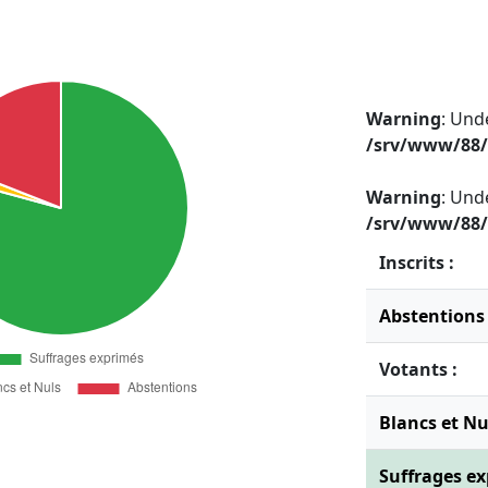
Warning
: Und
/srv/www/88/
Warning
: Und
/srv/www/88/
Inscrits :
Abstentions 
Votants :
Blancs et Nul
Suffrages ex