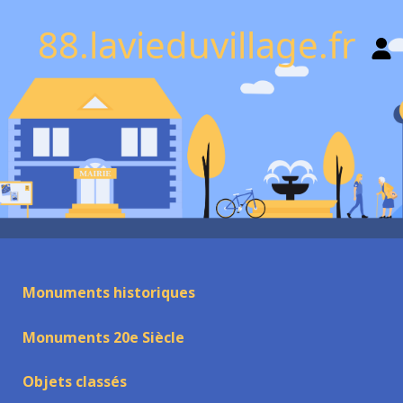
88.lavieduvillage.fr
Monuments historiques
Monuments 20e Siècle
Objets classés