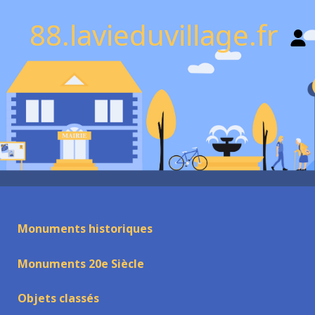
88.lavieduvillage.fr
Monuments historiques
Monuments 20e Siècle
Objets classés