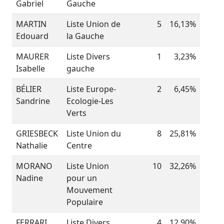
Gabriel
Gauche
MARTIN
Liste Union de
5
16,13%
Edouard
la Gauche
MAURER
Liste Divers
1
3,23%
Isabelle
gauche
BÉLIER
Liste Europe-
2
6,45%
Sandrine
Ecologie-Les
Verts
GRIESBECK
Liste Union du
8
25,81%
Nathalie
Centre
MORANO
Liste Union
10
32,26%
Nadine
pour un
Mouvement
Populaire
FERRARI
Liste Divers
4
12,90%