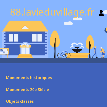
88.lavieduvillage.fr
Monuments historiques
Monuments 20e Siècle
Objets classés