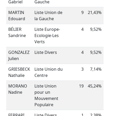
Gabriel
Gauche
MARTIN
Liste Union de
9
21,43%
Edouard
la Gauche
BÉLIER
Liste Europe-
4
9,52%
Sandrine
Ecologie-Les
Verts
GONZALEZ
Liste Divers
4
9,52%
Julien
GRIESBECK
Liste Union du
3
7,14%
Nathalie
Centre
MORANO
Liste Union
19
45,24%
Nadine
pour un
Mouvement
Populaire
FERRARI
Liste Divers
1
2,38%