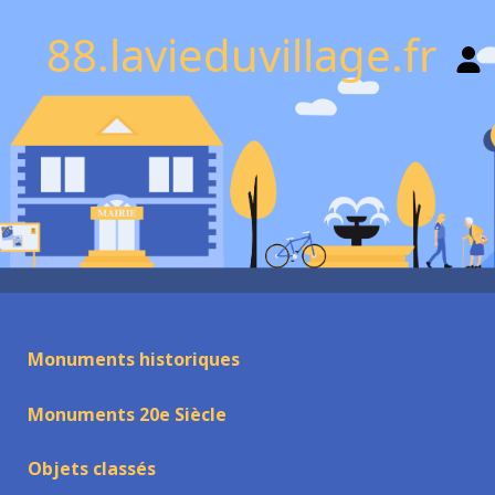
88.lavieduvillage.fr
Monuments historiques
Monuments 20e Siècle
Objets classés