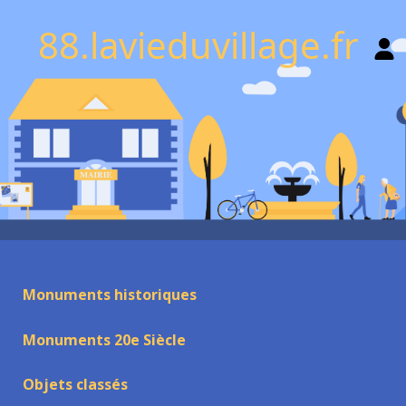
88.lavieduvillage.fr
Monuments historiques
Monuments 20e Siècle
Objets classés