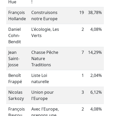
Hue
!
François
Construisons
19
38,78%
Hollande
notre Europe
Daniel
L'écologie, Les
2
4,08%
Cohn-
Verts
Bendit
Jean
Chasse Pêche
7
14,29%
Saint-
Nature
Josse
Traditions
Benoît
Liste Loi
1
2,04%
Frappé
naturelle
Nicolas
Union pour
3
6,12%
Sarkozy
l'Europe
François
Avec l'Europe,
2
4,08%
Bayrou
prenons une