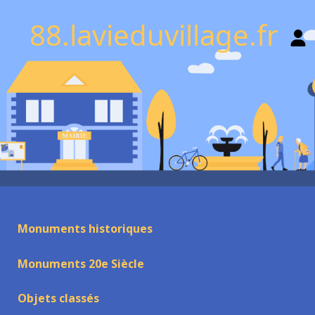
88.lavieduvillage.fr
Monuments historiques
Monuments 20e Siècle
Objets classés