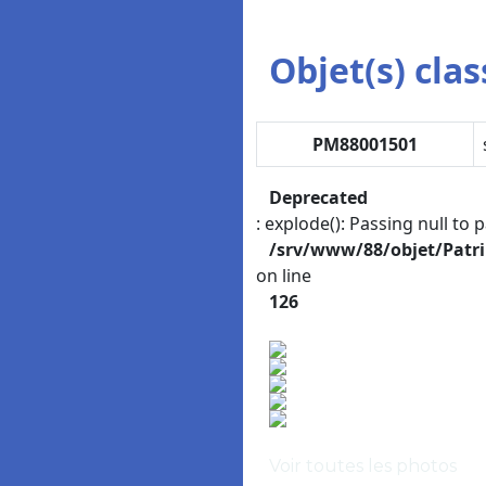
Objet(s) class
PM88001501
Deprecated
: explode(): Passing null to 
/srv/www/88/objet/Patr
on line
126
Voir toutes les photos