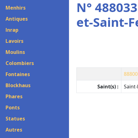
N° 4880335
Menhirs
et-Saint-F
Antiques
Inrap
Lavoirs
Moulins
Colombiers
88800
Fontaines
Blockhaus
Saint(s) :
Saint-
Phares
Ponts
Statues
Autres