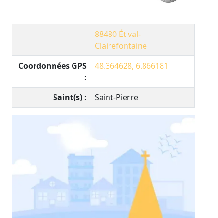
88480
Étival-
Clairefontaine
Coordonnées GPS
48.364628, 6.866181
:
Saint(s) :
Saint-Pierre