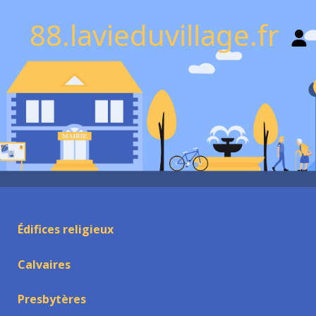
88.lavieduvillage.fr
Édifices religieux
Calvaires
Presbytères