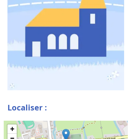
Localiser :
+
−