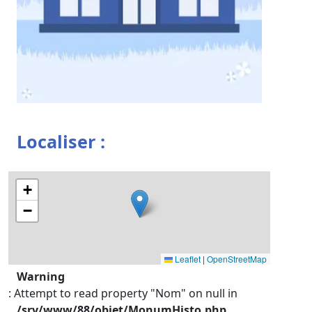
Localiser :
+
−
Leaflet
|
OpenStreetMap
Warning
: Attempt to read property "Nom" on null in
/srv/www/88/objet/MonumHisto.php