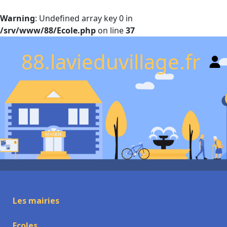
Warning
: Undefined array key 0 in
/srv/www/88/Ecole.php
on line
37
88.lavieduvillage.fr
Les mairies
Ecoles