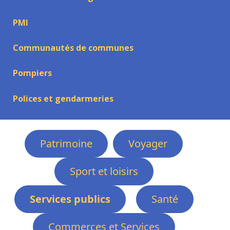
PMI
Communautés de communes
Pompiers
Polices et gendarmeries
Patrimoine
Voyager
Sport et loisirs
Services publics
Santé
Commerces et Services